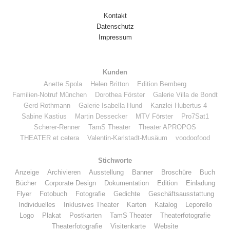
Kontakt
Datenschutz
Impressum
Kunden
Anette Spola
Helen Britton
Edition Bemberg
Familien-Notruf München
Dorothea Förster
Galerie Villa de Bondt
Gerd Rothmann
Galerie Isabella Hund
Kanzlei Hubertus 4
Sabine Kastius
Martin Dessecker
MTV Förster
Pro7Sat1
Scherer-Renner
TamS Theater
Theater APROPOS
THEATER et cetera
Valentin-Karlstadt-Musäum
voodoofood
Stichworte
Anzeige
Archivieren
Ausstellung
Banner
Broschüre
Buch
Bücher
Corporate Design
Dokumentation
Edition
Einladung
Flyer
Fotobuch
Fotografie
Gedichte
Geschäftsausstattung
Individuelles
Inklusives Theater
Karten
Katalog
Leporello
Logo
Plakat
Postkarten
TamS Theater
Theaterfotografie
Theaterfotografie
Visitenkarte
Website