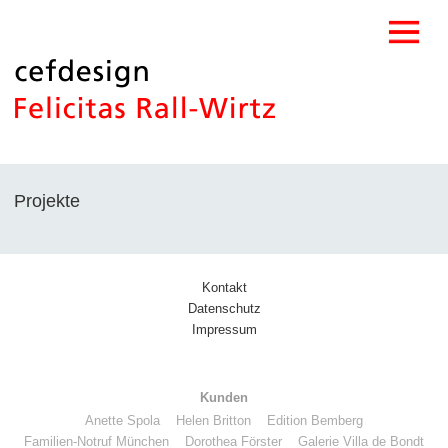
Projekte
Kontakt
Datenschutz
Impressum
Kunden
Anette Spola
Helen Britton
Edition Bemberg
Familien-Notruf München
Dorothea Förster
Galerie Villa de Bondt