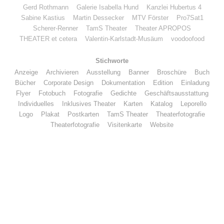
Gerd Rothmann
Galerie Isabella Hund
Kanzlei Hubertus 4
Sabine Kastius
Martin Dessecker
MTV Förster
Pro7Sat1
Scherer-Renner
TamS Theater
Theater APROPOS
THEATER et cetera
Valentin-Karlstadt-Musäum
voodoofood
Stichworte
Anzeige
Archivieren
Ausstellung
Banner
Broschüre
Buch
Bücher
Corporate Design
Dokumentation
Edition
Einladung
Flyer
Fotobuch
Fotografie
Gedichte
Geschäftsausstattung
Individuelles
Inklusives Theater
Karten
Katalog
Leporello
Logo
Plakat
Postkarten
TamS Theater
Theaterfotografie
Theaterfotografie
Visitenkarte
Website