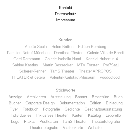
Kontakt
Datenschutz
Impressum
Kunden
Anette Spola
Helen Britton
Edition Bemberg
Familien-Notruf München
Dorothea Förster
Galerie Villa de Bondt
Gerd Rothmann
Galerie Isabella Hund
Kanzlei Hubertus 4
Sabine Kastius
Martin Dessecker
MTV Förster
Pro7Sat1
Scherer-Renner
TamS Theater
Theater APROPOS
THEATER et cetera
Valentin-Karlstadt-Musäum
voodoofood
Stichworte
Anzeige
Archivieren
Ausstellung
Banner
Broschüre
Buch
Bücher
Corporate Design
Dokumentation
Edition
Einladung
Flyer
Fotobuch
Fotografie
Gedichte
Geschäftsausstattung
Individuelles
Inklusives Theater
Karten
Katalog
Leporello
Logo
Plakat
Postkarten
TamS Theater
Theaterfotografie
Theaterfotografie
Visitenkarte
Website